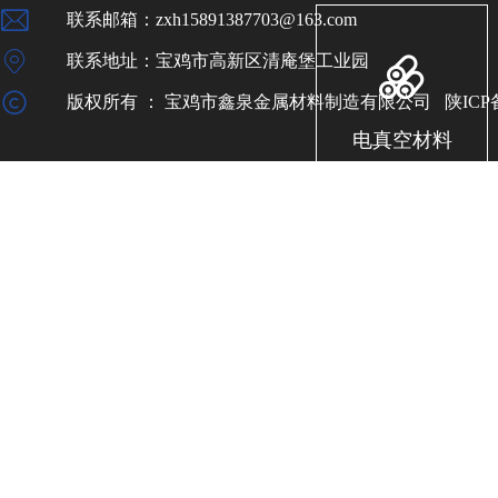
联系邮箱：zxh15891387703@163.com
联系地址：宝鸡市高新区清庵堡工业园
版权所有
：
宝鸡市鑫泉金属材料制造有限公司
陕ICP备
电真空材料
合金添加剂