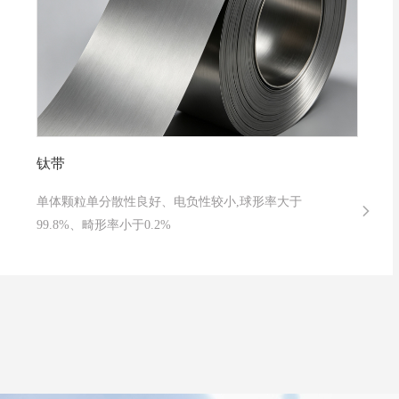
钛带
单体颗粒单分散性良好、电负性较小,球形率大于
99.8%、畸形率小于0.2%